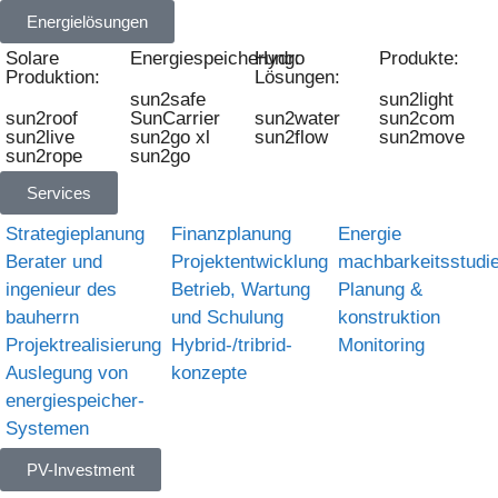
Energielösungen
Solare
Energiespeicherung:
Hydro
Produkte:
Produktion:
Lösungen:
sun2safe
sun2light
sun2roof
SunCarrier
sun2water
sun2com
sun2live
sun2go xl
sun2flow
sun2move
sun2rope
sun2go
Services
Strategieplanung
Finanzplanung
Energie
Berater und
Projektentwicklung
machbarkeitsstudi
ingenieur des
Betrieb, Wartung
Planung &
bauherrn
und Schulung
konstruktion
Projektrealisierung
Hybrid-/tribrid-
Monitoring
Auslegung von
konzepte
energiespeicher-
Systemen
PV-Investment