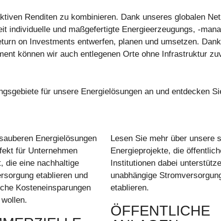
traktiven Renditen zu kombinieren. Dank unseres globalen N
it individuelle und maßgefertigte Energieerzeugungs, -man
Return on Investments entwerfen, planen und umsetzen. Dank
nt können wir auch entlegenen Orte ohne Infrastruktur zuv
gsgebiete für unsere Energielösungen an und entdecken Si
sauberen Energielösungen
Lesen Sie mehr über unsere 
rfekt für Unternehmen
Energieprojekte, die öffentlich
, die eine nachhaltige
Institutionen dabei unterstütz
rsorgung etablieren und
unabhängige Stromversorgun
iche Kosteneinsparungen
etablieren.
 wollen.
ÖFFENTLICHE