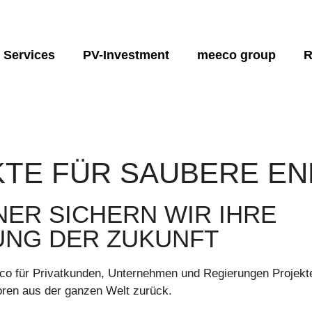
Services
PV-Investment
meeco group
R
Energiespeicherung:
Hydro Lösungen:
Prod
nung
Energie und finanzielle Unabhängigkeit
Finanzplanung
Über uns
Energie
machbarkeitsstudi
sun2safe
sun2water
sun2l
ingenieur des
Grüne Energie
Projektentwicklung
Sponsoring
Planung & konstruk
SunCarrier
sun2flow
sun2
Projektinvestitionen
Betrieb, Wartung und
ierung
Schulung
Monitoring
sun2go xl
sun2
TE FÜR SAUBERE EN
sun2go
on
Hybrid-/tribrid-konzepte
cher-Systemen
NER SICHERN WIR IHRE
NG DER ZUKUNFT
eco für Privatkunden, Unternehmen und Regierungen Projekt
toren aus der ganzen Welt zurück.