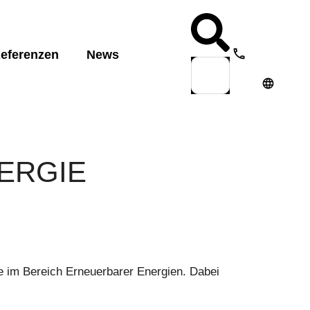
eferenzen
News
Eng
ukte:
Deu
Esp
en
ight
tion
com
move
ERGIE
e im Bereich Erneuerbarer Energien. Dabei