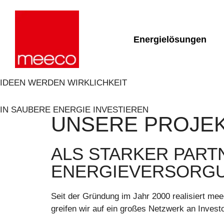
Energielösungen
Solare Produktion:
Strategiepla
sun2roof
Berater und 
IDEEN WERDEN WIRKLICHKEIT
bauherrn
sun2live
Projektrealis
sun2rope
IN SAUBERE ENERGIE INVESTIEREN
UNSERE PROJEK
Auslegung v
energiespei
ALS STARKER PART
ENERGIEVERSORGU
Seit der Gründung im Jahr 2000 realisiert me
greifen wir auf ein großes Netzwerk an Inves