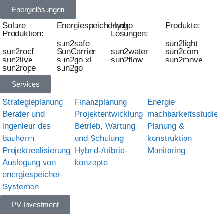
Energielösungen
Solare
Energiespeicherung:
Hydro
Produkte:
Produktion:
Lösungen:
sun2safe
sun2light
sun2roof
SunCarrier
sun2water
sun2com
sun2live
sun2go xl
sun2flow
sun2move
sun2rope
sun2go
Services
Strategieplanung
Finanzplanung
Energie
Berater und
Projektentwicklung
machbarkeitsstudi
ingenieur des
Betrieb, Wartung
Planung &
bauherrn
und Schulung
konstruktion
Projektrealisierung
Hybrid-/tribrid-
Monitoring
Auslegung von
konzepte
energiespeicher-
Systemen
PV-Investment