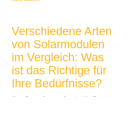
Verschiedene Arten
von Solarmodulen
im Vergleich: Was
ist das Richtige für
Ihre Bedürfnisse?
Clean Energy
,
Common
,
Sustainability
,
Technical
Solutions
–
–
Juni 25, 2024
um
2:18 pm