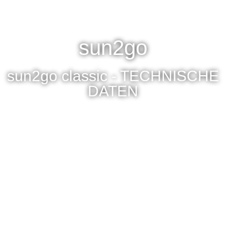
sun2go
sun2go classic - TECHNISCHE
DATEN