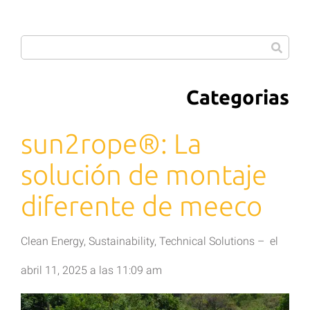
Categorias
sun2rope®: La
solución de montaje
diferente de meeco
Clean Energy
,
Sustainability
,
Technical Solutions
–
el
abril 11, 2025
a las
11:09 am