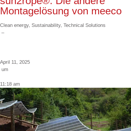
sun2rope®: Die andere
Montagelösung von meeco
Clean energy
,
Sustainability
,
Technical Solutions
–
April 11, 2025
um
11:18 am