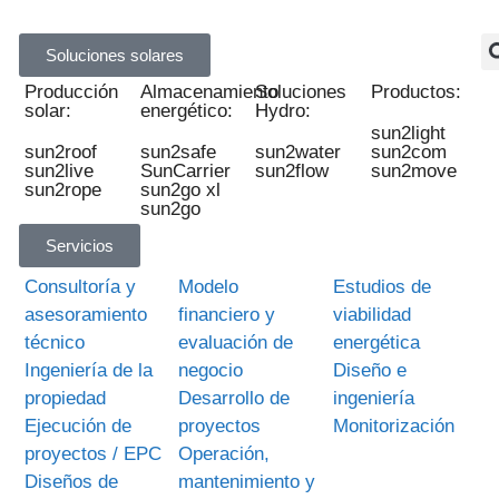
Soluciones solares
Producción
Almacenamiento
Soluciones
Productos:
solar:
energético:
Hydro:
sun2light
sun2roof
sun2safe
sun2water
sun2com
sun2live
SunCarrier
sun2flow
sun2move
sun2rope
sun2go xl
sun2go
Servicios
Consultoría y
Modelo
Estudios de
asesoramiento
financiero y
viabilidad
técnico
evaluación de
energética
Ingeniería de la
negocio
Diseño e
propiedad
Desarrollo de
ingeniería
Ejecución de
proyectos
Monitorización
proyectos / EPC
Operación,
Diseños de
mantenimiento y