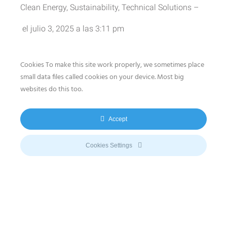
Clean Energy
,
Sustainability
,
Technical Solutions
–
el
julio 3, 2025
a las
3:11 pm
Cookies To make this site work properly, we sometimes place
Sistema de autoconsumo fotovoltaico
small data files called cookies on your device. Most big
websites do this too.
leer más
Accept
El almacenamiento
Cookies Settings
de energía solar.
Clean Energy
,
Sustainability
,
Technical Solutions
–
el
junio 24, 2025
a las
2:37 pm