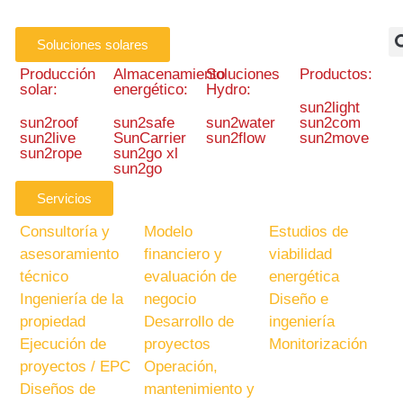
Soluciones solares
Producción
Almacenamiento
Soluciones
Productos:
solar:
energético:
Hydro:
sun2light
sun2roof
sun2safe
sun2water
sun2com
sun2live
SunCarrier
sun2flow
sun2move
sun2rope
sun2go xl
sun2go
Servicios
Consultoría y
Modelo
Estudios de
asesoramiento
financiero y
viabilidad
técnico
evaluación de
energética
Ingeniería de la
negocio
Diseño e
propiedad
Desarrollo de
ingeniería
Ejecución de
proyectos
Monitorización
proyectos / EPC
Operación,
Diseños de
mantenimiento y