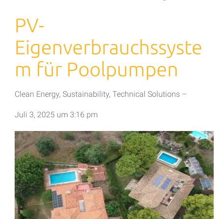
PV-
Eigenverbrauchssyste
m für Poolpumpen
Clean Energy
,
Sustainability
,
Technical Solutions
–
Juli 3, 2025
um
3:16 pm