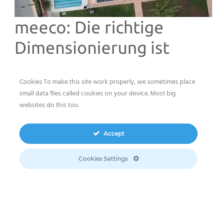
meeco: Die richtige
Dimensionierung ist
entscheidend
Cookies To make this site work properly, we sometimes place
small data files called cookies on your device. Most big
Ein korrekt dimensioniertes PV-Eigenverbrauchssystem
websites do this too.
ist entscheidend, um Energie optimal zu nutzen und die
Effizienz zu maximieren. meeco bietet
maßgeschneiderte und flexible Lösungen, die auf der
Accept
genauen Berechnung des benötigten Energiebedarfs
(kW) basieren, um die individuellen Anforderungen zu
Cookies Settings
erfüllen und genügend Strom für den Betrieb der
Poolpumpe zu erzeugen – insbesondere während der
Sonnenstunden.
Die PV-Lösungen von meeco unterscheiden sich je nach