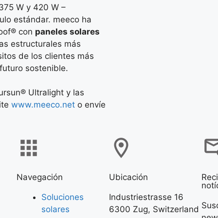
 375 W y 420 W –
dulo estándar. meeco ha
roof® con
paneles solares
as estructurales más
sitos de los clientes más
uturo sostenible.
sun® Ultralight y las
ite
www.meeco.net
o envíe
Navegación
Ubicación
Reci
notí
Soluciones
Industriestrasse 16
Susc
solares
6300 Zug, Switzerland
news