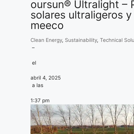
oursun® Ultralight –
solares ultraligeros y
meeco
Clean Energy
,
Sustainability
,
Technical Sol
–
el
abril 4, 2025
a las
1:37 pm