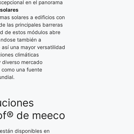
excepcional en el panorama
solares
emas solares a edificios con
de las principales barreras
idad de estos módulos abre
tándose también a
 así una mayor versatilidad
iones climáticas
 y diverso mercado
ar como una fuente
ndial.
uciones
oof® de meeco
están disponibles en