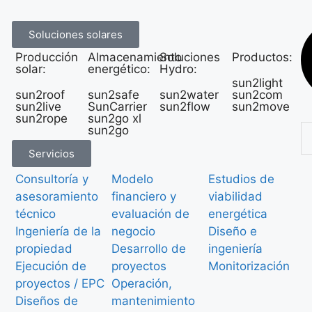
Soluciones solares
Producción
Almacenamiento
Soluciones
Productos:
solar:
energético:
Hydro:
sun2light
sun2roof
sun2safe
sun2water
sun2com
sun2live
SunCarrier
sun2flow
sun2move
sun2rope
sun2go xl
sun2go
Servicios
Consultoría y
Modelo
Estudios de
asesoramiento
financiero y
viabilidad
técnico
evaluación de
energética
Ingeniería de la
negocio
Diseño e
propiedad
Desarrollo de
ingeniería
Ejecución de
proyectos
Monitorización
proyectos / EPC
Operación,
Diseños de
mantenimiento