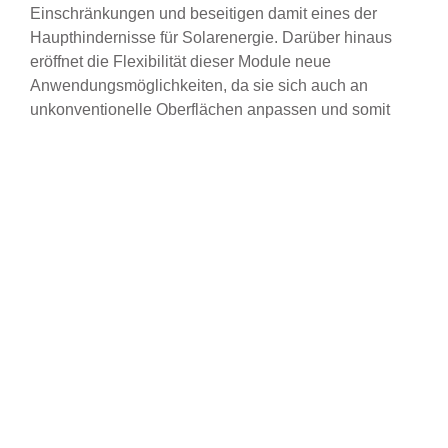
Einschränkungen und beseitigen damit eines der
Haupthindernisse für Solarenergie. Darüber hinaus
eröffnet die Flexibilität dieser Module neue
Anwendungsmöglichkeiten, da sie sich auch an
unkonventionelle Oberflächen anpassen und somit
eine größere Vielseitigkeit auch in geografischen
Umgebungen mit besonderen klimatischen
Bedingungen bieten. Dieser Aspekt eröffnet einen
riesigen und vielfältigen internationalen Markt und
fördert die Solarenergie als eine der wichtigsten
erneuerbaren Energiequellen weltweit.