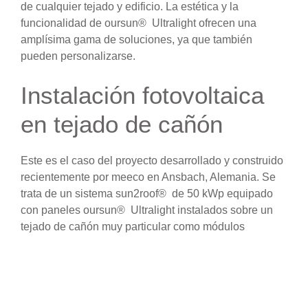
de cualquier tejado y edificio. La estética y la
funcionalidad de oursun® Ultralight ofrecen una
amplísima gama de soluciones, ya que también
pueden personalizarse.
Instalación fotovoltaica
en tejado de cañón
Este es el caso del proyecto desarrollado y construido
recientemente por meeco en Ansbach, Alemania. Se
trata de un sistema sun2roof® de 50 kWp equipado
con paneles oursun® Ultralight instalados sobre un
tejado de cañón muy particular como módulos
adhesivos. Puesto en servicio a principios de junio de
2024, el sistema funciona ahora con normalidad y
permite al propietario beneficiarse de un ahorro
considerable.