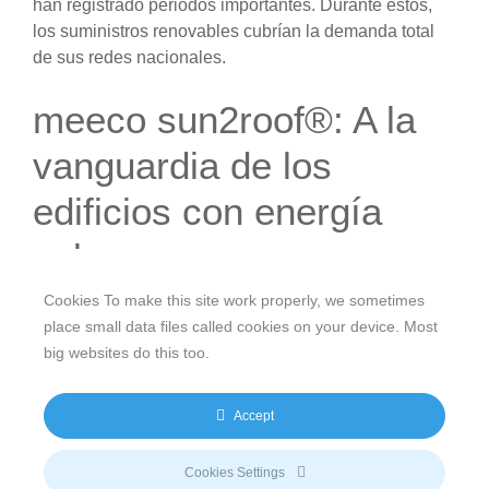
han registrado periodos importantes. Durante estos,
los suministros renovables cubrían la demanda total
de sus redes nacionales.
meeco sun2roof®: A la
vanguardia de los
edificios con energía
solar
Cookies To make this site work properly, we sometimes
Cuando se trata de la aplicación de la energía solar en
place small data files called cookies on your device. Most
edificios, la solución
sun2roof®
de meeco ha sido, con
big websites do this too.
diferencia, la tecnología más versátil y de mayor éxito.
La mayoría de los países líderes en cuanto a
Accept
capacidad fotovoltaica instalada han utilizado
ampliamente la tecnología de meeco. Esto ha sido
especialmente notable en el sector de la construcción.
Cookies Settings