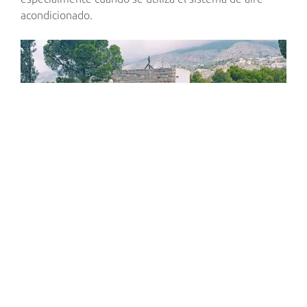
acondicionado.
Energía verde para el
autoconsumo
Esta solución específica de sun2roof® consiste en 16
módulos fotovoltaicos monocristalinos de marco
negro de 400 W, que generan anualmente unos 9,34