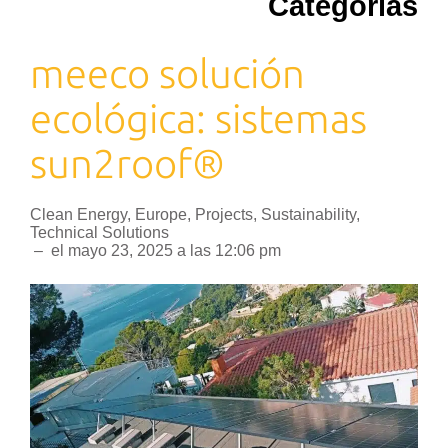
Categorias
meeco solución
ecológica: sistemas
sun2roof®
Clean Energy
,
Europe
,
Projects
,
Sustainability
,
Technical Solutions
–
el
mayo 23, 2025
a las
12:06 pm