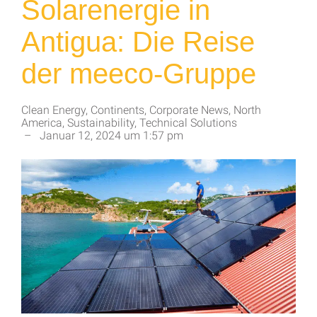
Solarenergie in
Antigua: Die Reise
der meeco-Gruppe
Clean Energy
,
Continents
,
Corporate News
,
North
America
,
Sustainability
,
Technical Solutions
–
Januar 12, 2024
um
1:57 pm