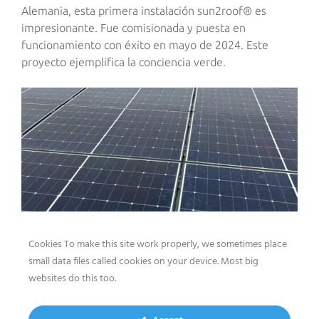
Alemania, esta primera instalación sun2roof® es
impresionante. Fue comisionada y puesta en
funcionamiento con éxito en mayo de 2024. Este
proyecto ejemplifica la conciencia verde.
Cookies To make this site work properly, we sometimes place
Impacto de la primera
small data files called cookies on your device. Most big
websites do this too.
instalación