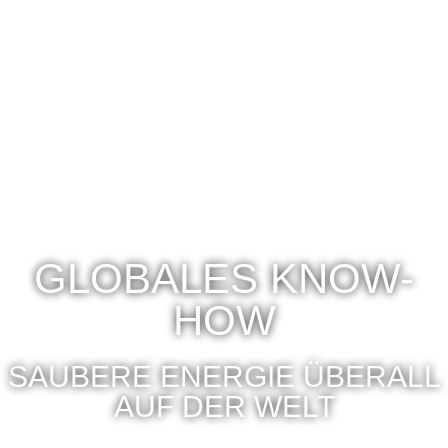
GLOBALES KNOW-
HOW
SAUBERE ENERGIE ÜBERALL
AUF DER WELT