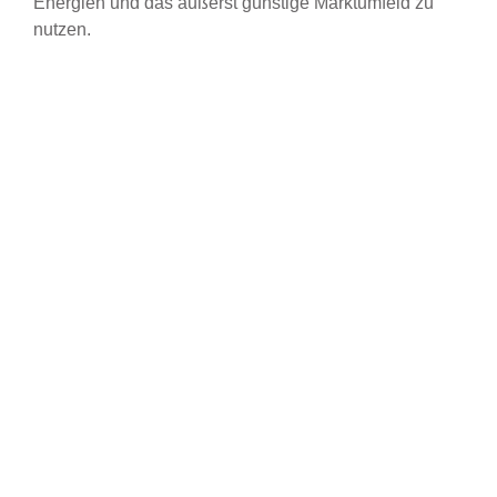
Energien und das äußerst günstige Marktumfeld zu
nutzen.
Datum der Erstellung:
Informationsbasis:
2007
Standort:
Alicante, Spanien