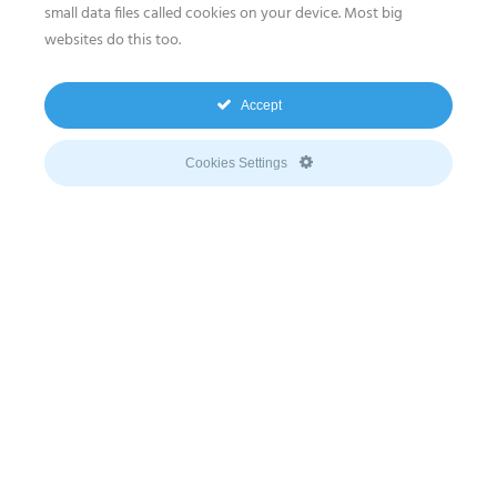
genommen im Juni 2024, wird es jährlich etwa 12 MW
small data files called cookies on your device. Most big
an grüner Energie produzieren und dabei signifikante
websites do this too.
Einsparungen bei den Energiekosten auf der
Stromrechnung gewährleisten.
Accept
Cookies Settings
sun2safe® Smart
Energy Solution
Ein 10 kWp sun2safe®-Speichersystem wurde