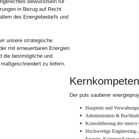
hgerechtes Bewusstsein für
erungen in Bezug auf Recht
allem des Energiebedarfs und
ir unsere strategische
der mit erneuerbaren Energien
d die bestmögliche und
 maßgeschneidert zu liefern.
Kernkompete
Der puls sauberer energieproj
Hauptsitz und Verwaltungsr
Administration & Buchhalt
Konsolidierung der meeco 
Hochwertige Engineering-,
Energie, Kommunikation u