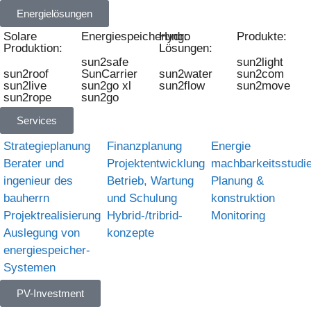
Energielösungen
Solare
Energiespeicherung:
Hydro
Produkte:
Produktion:
Lösungen:
sun2safe
sun2light
sun2roof
SunCarrier
sun2water
sun2com
sun2live
sun2go xl
sun2flow
sun2move
sun2rope
sun2go
Services
Strategieplanung
Finanzplanung
Energie
Berater und
Projektentwicklung
machbarkeitsstudi
ingenieur des
Betrieb, Wartung
Planung &
bauherrn
und Schulung
konstruktion
Projektrealisierung
Hybrid-/tribrid-
Monitoring
Auslegung von
konzepte
energiespeicher-
Systemen
PV-Investment