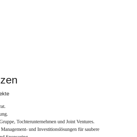
nzen
ekte
at.
ung.
Gruppe, Tochterunternehmen und Joint Ventures.
 Management- und Investitionslösungen für saubere
nd Sponsoring.