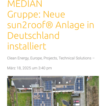
MEDIAN
Gruppe: Neue
sun2roof® Anlage in
Deutschland
installiert
Clean Energy
,
Europe
,
Projects
,
Technical Solutions
–
März 18, 2025
um
3:40 pm