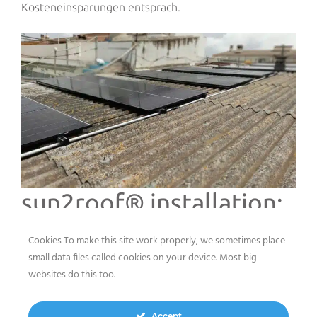
Kosteneinsparungen entsprach.
sun2roof® installation:
die perfekte Lösung
Cookies To make this site work properly, we sometimes place
small data files called cookies on your device. Most big
Die sun2roof® Anlage wurde im Juni 2024
websites do this too.
fertiggestellt und in Betrieb genommen und
produziert seitdem erfolgreich sauberen Strom für das
Accept