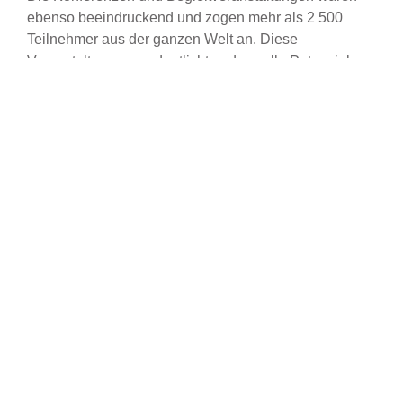
ebenso beeindruckend und zogen mehr als 2 500
Teilnehmer aus der ganzen Welt an. Diese
Veranstaltungen verdeutlichten das volle Potenzial
erneuerbarer Energiequellen und die innovativen
Lösungen, die die Branche auf dem Weg in eine
nachhaltige Zukunft vorantreiben.
meeco-Präsenz auf der
Intersolar Europe
meeco ist bereits seit 2005 als Aussteller und
Besucher auf der Intersolar vertreten. Auch in diesem
Jahr ließ sich meeco die Gelegenheit nicht entgehen
und war stolz, am ersten Tag, dem 19. Juni 2024,
dabei zu sein. Die Veranstaltung war außerordentlich
gut organisiert und sehr lebhaft und bot uns eine
hervorragende Plattform, um mit unseren Lieferanten,