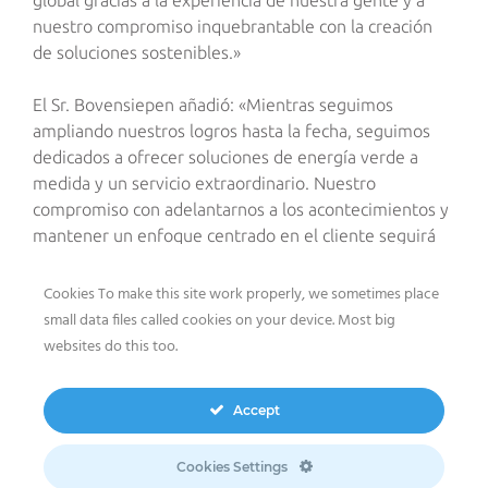
global gracias a la experiencia de nuestra gente y a
nuestro compromiso inquebrantable con la creación
de soluciones sostenibles.»
El Sr. Bovensiepen añadió: «Mientras seguimos
ampliando nuestros logros hasta la fecha, seguimos
dedicados a ofrecer soluciones de energía verde a
medida y un servicio extraordinario. Nuestro
compromiso con adelantarnos a los acontecimientos y
mantener un enfoque centrado en el cliente seguirá
impulsando nuestra misión. Estoy muy orgulloso de
todo lo que hemos logrado juntos y espero seguir
Cookies To make this site work properly, we sometimes place
construyendo sobre nuestro éxito colectivo en los
small data files called cookies on your device. Most big
próximos años.»
websites do this too.
Acerca del Grupo meeco
Accept
El Grupo meeco es una empresa familiar consolidada
Cookies Settings
en el año 2000, especializada en la Generación,